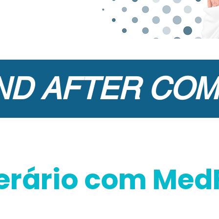
ND AFTER COM
nerário com Med