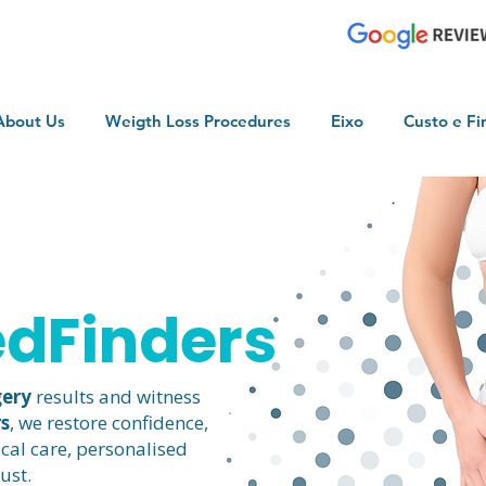
94 0774 797
About Us
Weigth Loss Procedures
Eixo
Custo e Fi
edFinders
gery
results and witness
s
, we restore confidence,
cal care, personalised
ust.