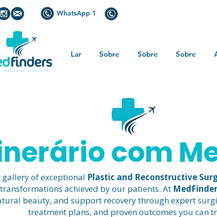
WhatsApp 1
+44 794 0774 797
+44 7
Lar
Sobre
Sobre
Sobre
tinerário com M
 gallery of exceptional
Plastic and Reconstructive Sur
 transformations achieved by our patients. At
MedFinder
tural beauty, and support recovery through expert surgi
treatment plans, and proven outcomes you can tr