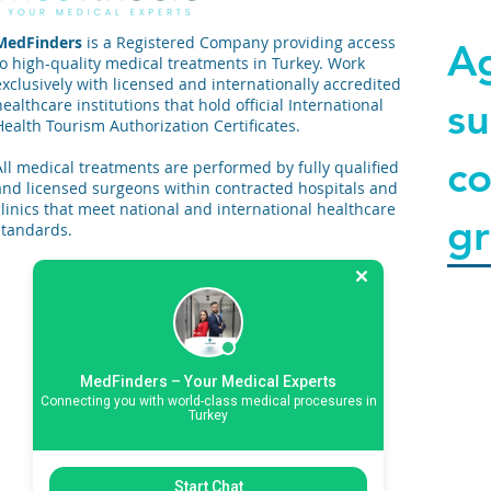
info@medfinders.org
viagg
+447940774797 Instagram:
acco
MedFinders
is a Registered Company providing access
A
@med.finders
inter
to high-quality medical treatments in Turkey. Work
metab
exclusively with licensed and internationally accredited
un in
su
healthcare institutions that hold official International
previ
Health Tourism Authorization Certificates.
😊 Dalla conversazione iniziale, il
nostr
co
All medical treatments are performed by fully qualified
preno
volo ✈️ Accettiamo pa
and licensed surgeons within contracted hospitals and
tutto
clinics that meet national and international healthcare
gr
posso
standards.
brev
tenen
dispo
l'urg
+44
procedura. Tutt
+44
vengo
+44
cons
MedFinders – Your Medical Experts
speci
+44
Connecting you with world-class medical procesures in
speci
+44
Turkey
prenot
+44 
inter
conta
Fale
Start Chat